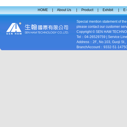
HOME
|
About Us
|
Product
|
Exhibit
|
E-
Special mention statement of th
please contact our customer serv
Copyright © SEN HAM TECHNOL
Tel：04-26529759 | Service Lin
Address：2F., No.103, Guoji St.,
BranchAccount：9332-51-1475