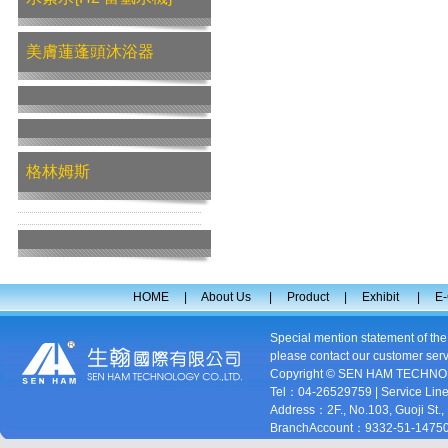
美膚蓮蓬頭沐浴器
格林姆斯
HOME
|
About Us
|
Product
|
Exhibit
|
E-
Special mention statement of th
please contact our customer serv
Copyright © SEN HAM TECHNOL
Tel：04-26529759 | Service Lin
Address：2F., No.103, Guoji St.,
BranchAccount：9332-51-1475