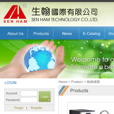
Home > Product > 格林姆斯
Account
Password
Forget
|
Register