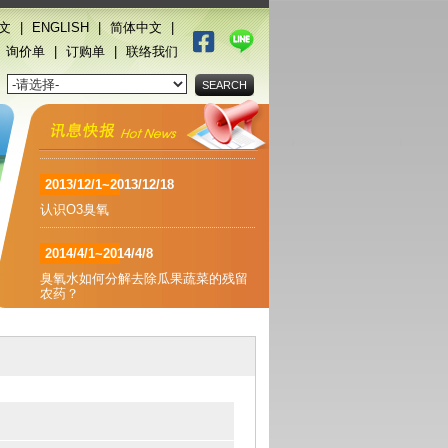
文
|
ENGLISH
|
简体中文
|
2013/12/1~2013/12/18
|
询价单
|
订购单
|
联络我们
臭氧的功能及特点
：
2013/12/1~2013/12/18
臭氧功效
2013/12/1~2013/12/18
认识O3臭氧
2014/4/1~2014/4/8
臭氧水如何分解去除瓜果蔬菜的残留
农药？
2014/4/1~2014/4/8
臭氧的发现与产生
2013/11/1~2014/11/27
泳池水氯过敏 美眉变痘花妹