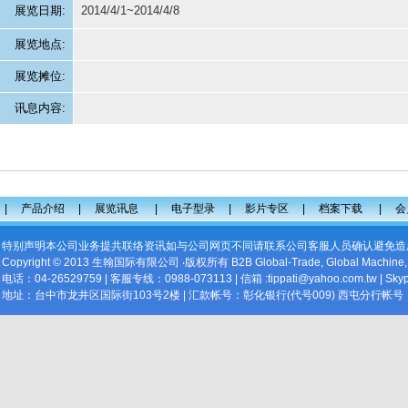
展览日期:
2014/4/1~2014/4/8
展览地点:
展览摊位:
讯息内容:
|
产品介绍
|
展览讯息
|
电子型录
|
影片专区
|
档案下载
|
会
特别声明本公司业务提共联络资讯如与公司网页不同请联系公司客服人员确认避免造
Copyright © 2013 生翰国际有限公司 ‧版权所有 B2B
Global-Trade
,
Global Machine
电话：04-26529759 | 客服专线：0988-073113 | 信箱 :
tippati@yahoo.com.tw
| Sky
地址：台中市龙井区国际街103号2楼 | 汇款帐号：彰化银行(代号009) 西屯分行帐号：9332