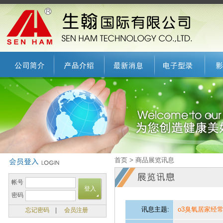
首页 > 商品展览讯息
帐号
密码
讯息主题:
o3臭氧居家经
忘记密码
|
会员注册